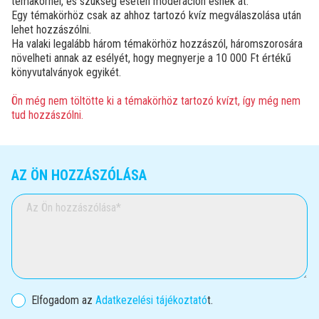
témakörnél, és szükség esetén moderáción esnek át.
Egy témakörhöz csak az ahhoz tartozó kvíz megválaszolása után
lehet hozzászólni.
Ha valaki legalább három témakörhöz hozzászól, háromszorosára
növelheti annak az esélyét, hogy megnyerje a 10 000 Ft értékű
könyvutalványok egyikét.
Ön még nem töltötte ki a témakörhöz tartozó kvízt, így még nem
tud hozzászólni.
AZ ÖN HOZZÁSZÓLÁSA
Az Ön hozzászólása
Elfogadom az
Adatkezelési tájékoztató
t.