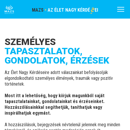
S
MAZS
•
AZ ÉLET NAGY KÉRDÉ
EI
Menü
SZEMÉLYES
TAPASZTALATOK,
GONDOLATOK, ÉRZÉSEK
Az Élet Nagy Kérdéseire adott válaszainkat befolyásolják
elgondolkodtató személyes élmények, traumák vagy pozitív
történetek.
Most itt a lehetőség, hogy kiírjuk magunkból saját
tapasztalatainkat, gondolatainkat és érzéseinket.
Hozzászólásainkkal segíthetjük, taníthatjuk vagy
inspirálhatjuk egymást.
A hozzászólások, bejegyzések névtelenül jelennek meg minden