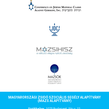
„Szerintem a legfontosabb mikrokörnyezet a család, hiszen, ha
ott nincs rendben minden, akkor hogy várhatjuk el máshol, így
igyekszem mindig egy meleg, biztonságos légkört kialakítani”
KAPCSOLAT
MAGYARORSZÁGI ZSIDÓ SZOCIÁLIS SEGÉLY ALAPÍTVÁNY
(MAZS ALAPÍTVÁNY)
Székhelye:
1075 Budapest, Síp u. 12.