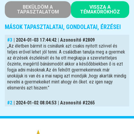
BEKÜLDÖM A
VISSZA A
TAPASZTALATOM
TÉMAKÖRÖKHÖZ
MÁSOK TAPASZTALATAI, GONDOLATAI, ÉRZÉSEI
#3
| 2024-01-03 17:44:42 | Azonosító #2809
„Az életben bármit is csinálunk azt csakis nyitott szívvel és
teljes erővel lehet jól tenni. A családban tanulja meg a gyermek
az érzések észlelését és ha ott megkapja a szeretetteljes
őszinte, megértő bánásmodót akkor a későőbbiekben ő is ezt
fogja adni másoknak.Az én felnőtt gyermekeimnek már
unokájuk is van és a mai napig azt mondják ,hogy akarták mindig
nevelni a gyermekeiket mint ahogy én őket. ez igen nagy
elismerés azt hiszem.”
#2
| 2024-01-02 08:04:53 | Azonosító #2265
„azt írta, hogy evvel a címmel már válaszoltak, pedig én semmit
nem írtam, valami gond van a rendszerben”
#1
| 2023-12-19 11:22:23 | Azonosító #703