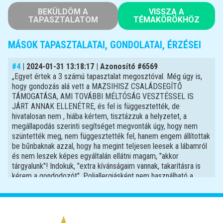
BEKÜLDÖM A
VISSZA A
TAPASZTALATOM
TÉMAKÖRÖKHÖZ
MÁSOK TAPASZTALATAI, GONDOLATAI, ÉRZÉSEI
#4
| 2024-01-31 13:18:17 | Azonosító #6569
„Egyet értek a 3 számú tapasztalat megosztóval. Még úgy is,
hogy gondozás alá vett a MAZSIHISZ CSALÁDSEGÍTŐ
TÁMOGATÁSA, AMI TOVÁBBI MÉLTÓSÁG VESZTÉSSEL IS
JÁRT ANNAK ELLENÉTRE, és fel is függesztették, de
hivatalosan nem , hiába kértem, tisztázzuk a helyzetet, a
megállapodás szerinti segítséget megvonták úgy, hogy nem
szüntették meg, nem függesztették fel, hanem engem állítottak
be bűnbaknak azzal, hogy ha megint teljesen leesek a lábamról
és nem leszek képes egyáltalán ellátni magam, "akkor
tárgyalunk"! Indokuk, "extra kívánságaim vannak, takarításra is
kérem a gondodozót". Poliallergiásként nem használható a
környezetemben bármilyen vegyszer, amíg nem tudtam lábra
állni, azt csinált, amit akart, hiába kértem , ne is csinálja, majd
beírta minden napra a takarítást. A megállapodásban írásban
rögzítettek nagy részét mindenképp magam intézem, de pl. a