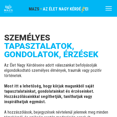
S
MAZS
•
AZ ÉLET NAGY KÉRDÉ
EI
Menü
SZEMÉLYES
TAPASZTALATOK,
GONDOLATOK, ÉRZÉSEK
Az Élet Nagy Kérdéseire adott válaszainkat befolyásolják
elgondolkodtató személyes élmények, traumák vagy pozitív
történetek.
Most itt a lehetőség, hogy kiírjuk magunkból saját
tapasztalatainkat, gondolatainkat és érzéseinket.
Hozzászólásainkkal segíthetjük, taníthatjuk vagy
inspirálhatjuk egymást.
A hozzászólások, bejegyzések névtelenül jelennek meg minden