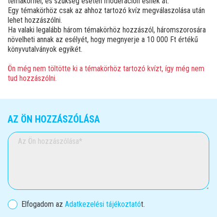
témakörnél, és szükség esetén moderáción esnek át.
Egy témakörhöz csak az ahhoz tartozó kvíz megválaszolása után
lehet hozzászólni.
Ha valaki legalább három témakörhöz hozzászól, háromszorosára
növelheti annak az esélyét, hogy megnyerje a 10 000 Ft értékű
könyvutalványok egyikét.
Ön még nem töltötte ki a témakörhöz tartozó kvízt, így még nem
tud hozzászólni.
AZ ÖN HOZZÁSZÓLÁSA
Az Ön hozzászólása
Elfogadom az
Adatkezelési tájékoztató
t.